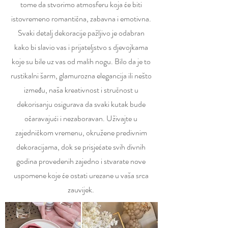
tome da stvorimo atmosferu koja će biti
istovremeno romantična, zabavna i emotivna.
Svaki detalj dekoracije pažljivo je odabran
kako bi slavio vas i prijateljstvo s djevojkama
koje su bile uz vas od malih nogu. Bilo da je to
rustikalni šarm, glamurozna elegancija ili nešto
između, naša kreativnost i stručnost u
dekorisanju osigurava da svaki kutak bude
očaravajući i nezaboravan. Uživajte u
zajedničkom vremenu, okružene predivnim
dekoracijama, dok se prisjećate svih divnih
godina provedenih zajedno i stvarate nove
uspomene koje će ostati urezane u vaša srca
zauvijek.