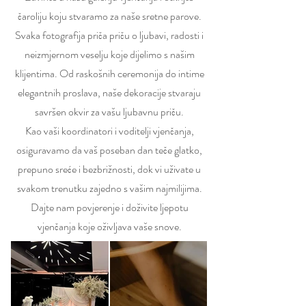
čaroliju koju stvaramo za naše sretne parove.
Svaka fotografija priča priču o ljubavi, radosti i
neizmjernom veselju koje dijelimo s našim
klijentima. Od raskošnih ceremonija do intime
elegantnih proslava, naše dekoracije stvaraju
savršen okvir za vašu ljubavnu priču.
Kao vaši koordinatori i voditelji vjenčanja,
osiguravamo da vaš poseban dan teče glatko,
prepuno sreće i bezbrižnosti, dok vi uživate u
svakom trenutku zajedno s vašim najmilijima.
Dajte nam povjerenje i doživite ljepotu
vjenčanja koje oživljava vaše snove.