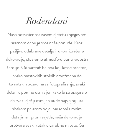
Rođendani
Naša posvećenost vašem djetetu i njegovom
sretnom danu je srce naše ponude. Kroz
pažljivo odabrane detalje i rukom izrađene
dekoracije, stvaramo atmosferu punu radosti i
čarolije. Od šarenih balona koji krase prostor,
preko maštovitih stolnih aranžmana do
tematskih pozadina za fotografiranje, svaki
detalj je pomno osmišljen kako bi se osiguralo
da svaki dječiji osmijeh bude najsjajniji. Sa
slatkom paletom boja, personaliziranim
detaljima i igrom svjetla, naša dekoracija
pretvara svaki kutak u čarobno mjesto. Sa