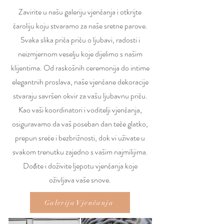
Zavirite u našu galeriju vjenčanja i otkrijte
čaroliju koju stvaramo za naše sretne parove.
Svaka slika priča priču o ljubavi, radosti i
neizmjernom veselju koje dijelimo s našim
klijentima. Od raskošnih ceremonija do intime
elegantnih proslava, naše vjenčane dekoracije
stvaraju savršen okvir za vašu ljubavnu priču.
Kao vaši koordinatori i voditelji vjenčanja,
osiguravamo da vaš poseban dan teče glatko,
prepun sreće i bezbrižnosti, dok vi uživate u
svakom trenutku zajedno s vašim najmilijima.
Dođite i doživite ljepotu vjenčanja koje
oživljava vaše snove.
Galerija Vjenčanja