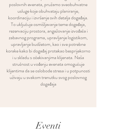
poslovnih evenata, pružamo sveobuhvatne
usluge koje obuhvataju planiranje,
koordinaciju i izvršenje svih detalja događaja.
To uključuje osmišljavanje teme događaja,
rezervaciju prostora, angažovanje izvođača i
zabavnog programa, upravljanje logistikom,
upravljanje budžetom, kao i sve potrebne
korake kako bi događaj protekao besprijekorno
i u skladu s očekivanjima klijenata. Naša
stručnost u vođenju evenata omogućuje
klijentima da se oslobode stresa i u potpunosti
uživaju u svakom trenutku svog poslovnog
događaja
Eventi